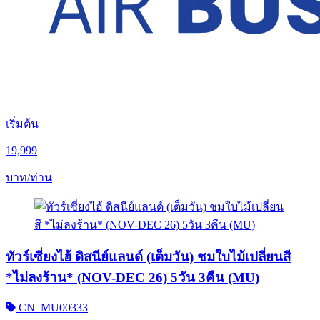
เริ่มต้น
19,999
บาท/ท่าน
ทัวร์เซี่ยงไฮ้ ดิสนีย์แลนด์ (เต็มวัน) ชมใบไม้เปลี่ยนสี
*ไม่ลงร้าน* (NOV-DEC 26) 5วัน 3คืน (MU)
CN_MU00333