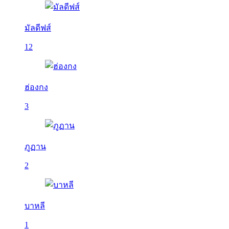
มัลดีฟส์
12
ฮ่องกง
3
ภูฏาน
2
บาหลี
1