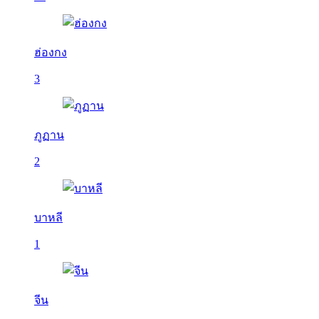
ฮ่องกง
3
ภูฏาน
2
บาหลี
1
จีน