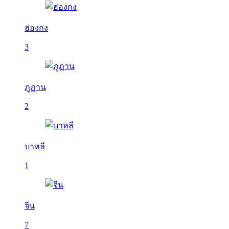
ฮ่องกง
3
ภูฏาน
2
บาหลี
1
จีน
7