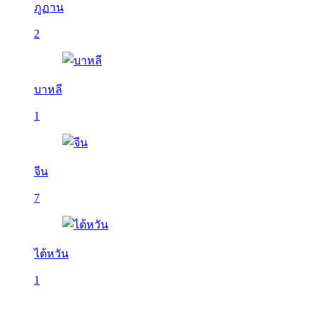
ภูฏาน
2
บาหลี
1
จีน
7
ไต้หวัน
1