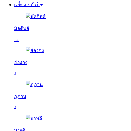
แพ็คเกจทัวร์
มัลดีฟส์
12
ฮ่องกง
3
ภูฏาน
2
บาหลี