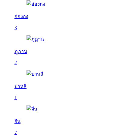
ฮ่องกง
3
ภูฏาน
2
บาหลี
1
จีน
7