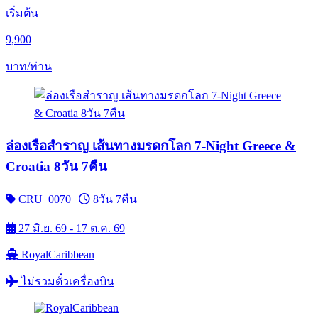
เริ่มต้น
9,900
บาท/ท่าน
ล่องเรือสำราญ เส้นทางมรดกโลก 7-Night Greece &
Croatia 8วัน 7คืน
CRU_0070
|
8วัน 7คืน
27 มิ.ย. 69 - 17 ต.ค. 69
RoyalCaribbean
ไม่รวมตั๋วเครื่องบิน